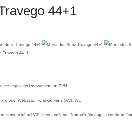
Travego 44+1
u bez degvielas izdevumiem un PVN.
ikrofons, Webasto, Kondicionieris (AC), WC.
 braucieniem kā arī VIP klientu vešanai. Nodrošināts augsts komforta līm