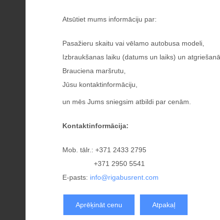
Atsūtiet mums informāciju par:
Pasažieru skaitu vai vēlamo autobusa modeli,
Izbraukšanas laiku (datums un laiks) un atgriešanā
Brauciena maršrutu,
Jūsu kontaktinformāciju,
un mēs Jums sniegsim atbildi par cenām.
Kontaktinformācija:
Mob. tālr.: +371 2433 2795
+371 2950 5541
E-pasts:
info@rigabusrent.com
Aprēķināt cenu